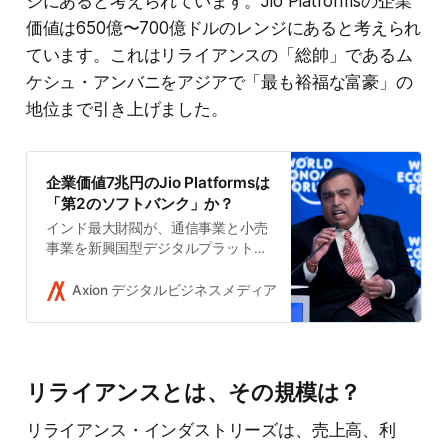
ジにあると考えられています。Jio Platformsの企業
価値は650億〜700億ドルのレンジにあると考えられ
ています。これはリライアンスの「総帥」であるム
ケシュ・アンバニをアジアで「最も裕福な富豪」の
地位まで引き上げました。
企業価値7兆円のJio Platformsは
「第2のソフトバンク」か？
インド最大財閥が、通信事業と小売
事業を新興国型デジタルプラットフ
ォームである「スーパーアプリ」と
して融合する前代未聞の賭けに出
Axion デジタルビジネスメディア
Takushi Yoshida
た。Facebookや優良投資家が出資
し、企業価値は7兆円。アジアで最
も富裕な男ムケシュ・アンバニはイ
ンドのテック業界で勝者総取りを実
リライアンスとは、その規模は？
現するか。
リライアンス・インダストリーズは、売上高、利