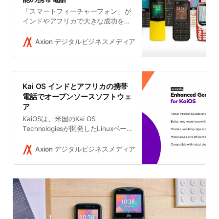
「スマートフィーチャーフォン」が
インドやアフリカで大きな成功を収
めている。安い電話と低い処理能力
でも動作するソフトウェアの組み合
Axion デジタルビジネスメディア
Takushi Yoshida
わせは、世界中でインターネットユ
ーザーを増やしている。
Kai OS インドとアフリカの携帯
電話でオープンソースソフトウェ
ア
KaiOSは、米国のKai OS
Technologiesが開発したLinuxベー
スのモバイルOSである。2016年に
Mozillaによって廃止されたFirefox
Axion デジタルビジネスメディア
Takushi Yoshida
OSのオープンソース・コミュニテ
ィ主導のフォークであるB2G
OS（Boot to Gecko OS）からのフ
ォークである。4G通信を受け入れ
る従来型携帯電話である「スマート
フィーチャーフォン」向けに作られ
たモバイルOSだ。