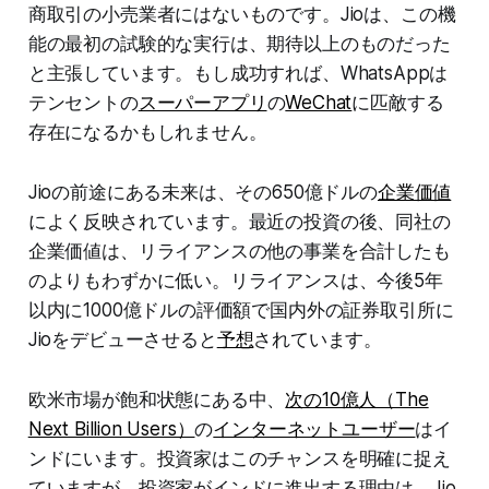
商取引の小売業者にはないものです。Jioは、この機
能の最初の試験的な実行は、期待以上のものだった
と主張しています。もし成功すれば、WhatsAppは
テンセントの
スーパーアプリ
の
WeChat
に匹敵する
存在になるかもしれません。
Jioの前途にある未来は、その650億ドルの
企業価値
によく反映されています。最近の投資の後、同社の
企業価値は、リライアンスの他の事業を合計したも
のよりもわずかに低い。リライアンスは、今後5年
以内に1000億ドルの評価額で国内外の証券取引所に
Jioをデビューさせると
予想
されています。
欧米市場が飽和状態にある中、
次の10億人（The
Next Billion Users）
の
インターネットユーザー
はイ
ンドにいます。投資家はこのチャンスを明確に捉え
ていますが、投資家がインドに進出する理由は、Jio