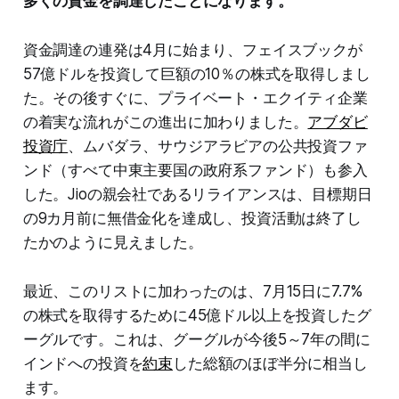
多くの資金を調達したことになります。
資金調達の連発は4月に始まり、フェイスブックが
57億ドルを投資して巨額の10％の株式を取得しまし
た。その後すぐに、プライベート・エクイティ企業
の着実な流れがこの進出に加わりました。
アブダビ
投資庁
、ムバダラ、サウジアラビアの公共投資ファ
ンド（すべて中東主要国の政府系ファンド）も参入
した。Jioの親会社であるリライアンスは、目標期日
の9カ月前に無借金化を達成し、投資活動は終了し
たかのように見えました。
最近、このリストに加わったのは、7月15日に7.7%
の株式を取得するために45億ドル以上を投資したグ
ーグルです。これは、グーグルが今後5～7年の間に
インドへの投資を
約束
した総額のほぼ半分に相当し
ます。