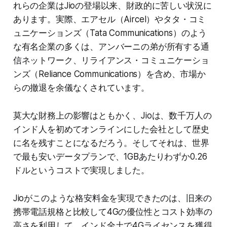
れらの企業はJioの登場以来、財政的に苦しい状況に
あります。実際、エアセル（Aircel）やタタ・コミ
ュニケーションズ（Tata Communications）のよう
な有名企業の多くは、アンバーニの弟が所有する通
信ネットワーク、リライアンス・コミュニケーショ
ンズ（Reliance Communications）を含め、市場か
らの撤退を余儀なくされています。
莫大な財務上の影響はともかく、Jioは、数千万人の
インド人を初めてオンラインにした会社として歴史
に名を残すことになるだろう。そしてそれは、世界
で最も安いデータプランで、1GBあたりわずか0.26
ドルというコストで実現しました。
Jioがこのような格安料金を実現できたのは、旧来の
携帯電話規格と比較して4Gの優位性とコスト効率の
高さを利用して、インド全土で4Gライセンスを獲得