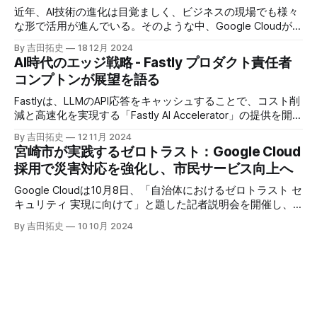
近年、AI技術の進化は目覚ましく、ビジネスの現場でも様々
な形で活用が進んでいる。そのような中、Google Cloudが新
たに発表したGoogle Agentspaceは、いま注目を集めるAIエ
By 吉田拓史
18 12月 2024
ージェントがエンタープライズITを大きく変革する予兆と言
AI時代のエッジ戦略 - Fastly プロダクト責任者
えるだろう。
コンプトンが展望を語る
Fastlyは、LLMのAPI応答をキャッシュすることで、コスト削
減と高速化を実現する「Fastly AI Accelerator」の提供を開始
した。キップ・コンプトン最高プロダクト責任者（CPO）
By 吉田拓史
12 11月 2024
は、類似した質問への応答を再利用し、効率的な処理を可能
宮崎市が実践するゼロトラスト：Google Cloud
にすると説明した。さらに、コンプトンは、エッジコンピュ
採用で災害対応を強化し、市民サービス向上へ
ーティングの利点を活かしたパーソナライズや、エッジにお
けるGPUの経済性、セキュリティへの取り組みなど、Fastly
Google Cloudは10月8日、「自治体におけるゼロトラスト セ
のAI戦略について語った。
キュリティ 実現に向けて」と題した記者説明会を開催し、
自治体向けにゼロトラストセキュリティ導入を支援するプロ
By 吉田拓史
10 10月 2024
グラムを発表した。宮崎市の事例では、Google Workspace
やChrome Enterprise Premiumなどを導入し、災害時の情報
共有の効率化などに成功したようだ。