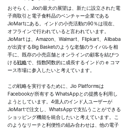
おそらく、Jioの最大の展望は、新たに設立された電
子商取引と電子食料品のベンチャー企業である
JioMartにある。インドの小売活動の90％は現在、
オフラインで行われていると言われています。
JioMart は、Amazon、Walmart、Flipkart、Alibaba
が出資するBig Basketのような老舗のライバルを相
手に、既存の小売店舗とオンラインの顧客を結びつ
ける
戦略
で、指数関数的に成長するインドの e コマ
ース市場に参入したいと考えています。
この戦略を実行するために、Jio Platformsは
Facebookが所有する WhatsAppとの提携を利用し
ようとしています。4億人のインド人ユーザーが
JioMartで注文し、WhatsAppで支払うことができる
ショッピング機能を統合したいと考えています。こ
のようなリーチと利便性の組み合わせは、他の電子