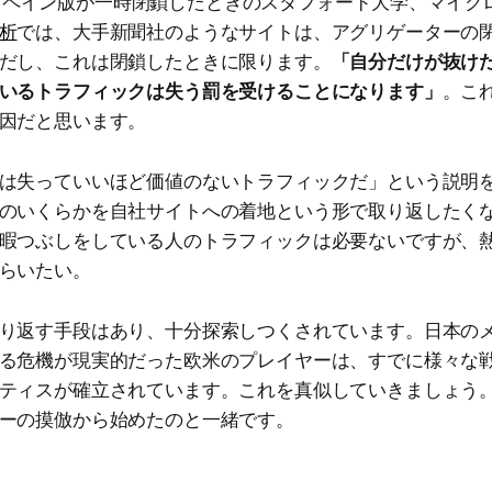
wsのスペイン版が一時閉鎖したときのスタフォード大学、マイ
析
では、大手新聞社のようなサイトは、アグリゲーターの
だし、これは閉鎖したときに限ります。
「自分だけが抜け
いるトラフィックは失う罰を受けることになります」
。こ
因だと思います。
は失っていいほど価値のないトラフィックだ」という説明
分のいくらかを自社サイトへの着地という形で取り返した
暇つぶしをしている人のトラフィックは必要ないですが、
らいたい。
り返す手段はあり、十分探索しつくされています。日本の
る危機が現実的だった欧米のプレイヤーは、すでに様々な
ティスが確立されています。これを真似していきましょう
ーの摸倣から始めたのと一緒です。