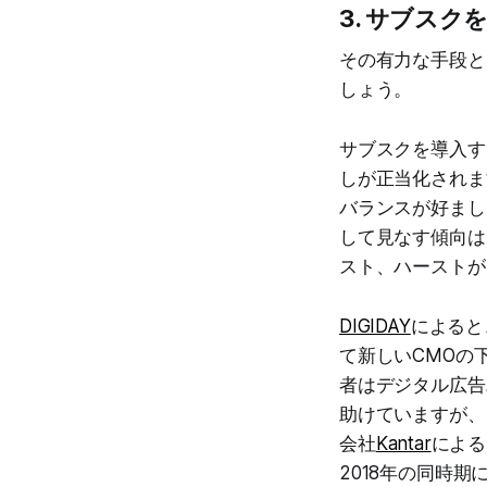
3. サブス
その有力な手段と
しょう。
サブスクを導入す
しが正当化されま
バランスが好まし
して見なす傾向は
スト、ハーストが
DIGIDAY
によると
て新しいCMOの
者はデジタル広告
助けていますが、
会社
Kantar
による
2018年の同時