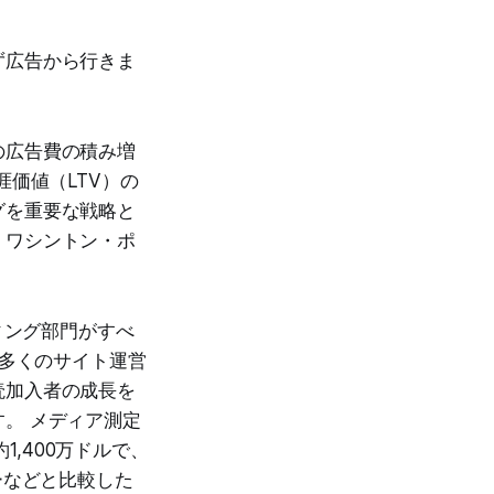
ず広告から行きま
の広告費の積み増
価値（LTV）の
グを重要な戦略と
、ワシントン・ポ
ィング部門がすべ
の多くのサイト運営
読加入者の成長を
。 メディア測定
,400万ドルで、
ーなどと比較した