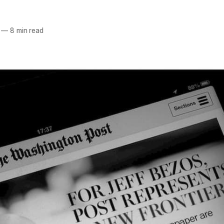
—
8 min read