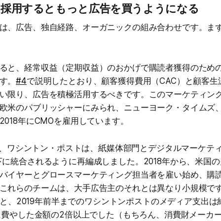
クを採用するともっと広告を買うようになる
は、広告、独自経路、オーガニックの組み合わせです。ま
ると、経常収益（定期収益）のおかげで購読者獲得のため
す。
#4
で説明したとおり、顧客獲得費用（CAC）と顧客生涯
い限り、広告を積極活用するべきです。このマーケティン
欧米のパブリッシャーにみられ、ニューヨーク・タイムズ
2018年にCMOを雇用しています。
、ワシントン・ポストは、紙媒体部門とデジタルマーケテ
下に統合されるように再編成しました。2018年から、米国
バイヤーとグロースマーケティング担当者を雇い始め、購
これらのチームは、大手広告主のそれとは異なり小規模です
と、2019年前半までのワシントンポストのメディア支出は約1
期に費やした金額の2倍以上でした（もちろん、消費財メーカ