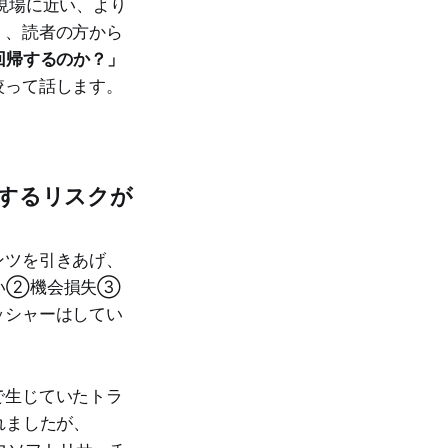
現場に近い、より
く、読者の方から
回帰するのか？」
絞って話します。
失するリスクが
ンツを引きあげ、
ない②機会損失③
ッシャーはしてい
で生じていたトラ
れましたが、