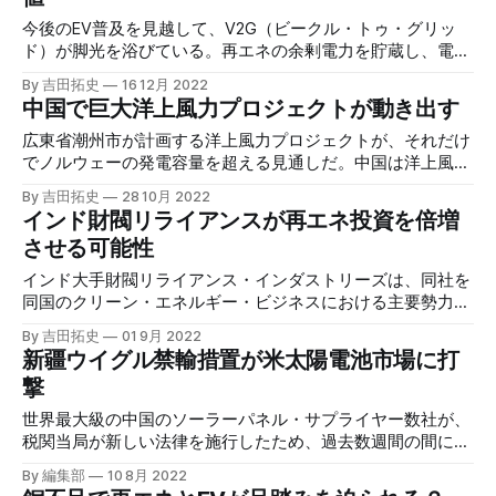
今後のEV普及を見越して、V2G（ビークル・トゥ・グリッ
ド）が脚光を浴びている。再エネの余剰電力を貯蔵し、電力
システムが受給を調整するのを支援する「電池ネットワー
By 吉田拓史
16 12月 2022
ク」はいずれ当たり前になるかもしれない。
中国で巨大洋上風力プロジェクトが動き出す
広東省潮州市が計画する洋上風力プロジェクトが、それだけ
でノルウェーの発電容量を超える見通しだ。中国は洋上風力
発電市場で他国を圧倒的に引き離しているが、投資は長期的
By 吉田拓史
28 10月 2022
に続きそうであり、その傾向は今後より強まる可能性があ
インド財閥リライアンスが再エネ投資を倍増
る。
させる可能性
インド大手財閥リライアンス・インダストリーズは、同社を
同国のクリーン・エネルギー・ビジネスにおける主要勢力に
位置づけようとしている。現在の計画が達成されれば、再エ
By 吉田拓史
01 9月 2022
ネ設備製造への投資を倍増することを検討する予定だ。
新疆ウイグル禁輸措置が米太陽電池市場に打
撃
世界最大級の中国のソーラーパネル・サプライヤー数社が、
税関当局が新しい法律を施行したため、過去数週間の間に米
国への出荷を差し止められたり、送り返されたりしている。
By 編集部
10 8月 2022