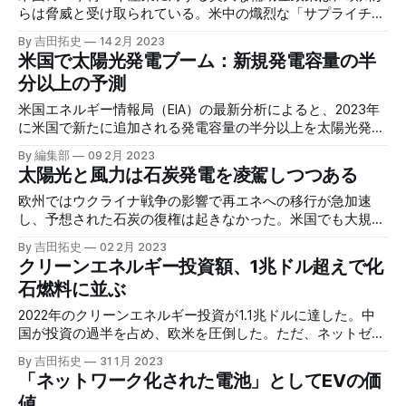
らは脅威と受け取られている。米中の熾烈な「サプライチェ
ーン囲い込み競争」は、日本を含む「その他の勢力」に強い
By 吉田拓史
14 2月 2023
圧力を掛けているようだ。
米国で太陽光発電ブーム：新規発電容量の半
分以上の予測
米国エネルギー情報局（EIA）の最新分析によると、2023年
に米国で新たに追加される発電容量の半分以上を太陽光発電
が占めることになる。バイデン政権の補助金政策は再エネ導
By 編集部
09 2月 2023
入の追い風になりそうだ。
太陽光と風力は石炭発電を凌駕しつつある
欧州ではウクライナ戦争の影響で再エネへの移行が急加速
し、予想された石炭の復権は起きなかった。米国でも大規模
なインセンティブが、再エネが石炭に取って代わるのを促し
By 吉田拓史
02 2月 2023
ている。
クリーンエネルギー投資額、1兆ドル超えで化
石燃料に並ぶ
2022年のクリーンエネルギー投資が1.1兆ドルに達した。中
国が投資の過半を占め、欧米を圧倒した。ただ、ネットゼロ
達成には現状の3倍の投資額が必要だとされる。
By 吉田拓史
31 1月 2023
「ネットワーク化された電池」としてEVの価
値