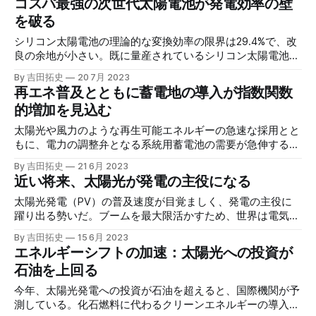
コスパ最強の次世代太陽電池が発電効率の壁
を破る
シリコン太陽電池の理論的な変換効率の限界は29.4%で、改
良の余地が小さい。既に量産されているシリコン太陽電池と
ペロブスカイト太陽電池を連結することで、この限界を超え
By 吉田拓史
20 7月 2023
る高効率太陽電池を実現できる可能性がある。費用対効果が
再エネ普及とともに蓄電地の導入が指数関数
高く、科学者の間で研究が進んでいる。
的増加を見込む
太陽光や風力のような再生可能エネルギーの急速な採用とと
もに、電力の調整弁となる系統用蓄電池の需要が急伸するシ
ナリオが現実味を帯びてきた。
By 吉田拓史
21 6月 2023
近い将来、太陽光が発電の主役になる
太陽光発電（PV）の普及速度が目覚ましく、発電の主役に
躍り出る勢いだ。ブームを最大限活かすため、世界は電気系
統や蓄電池システムへの設備投資を急がないといけなくなっ
By 吉田拓史
15 6月 2023
た。
エネルギーシフトの加速：太陽光への投資が
石油を上回る
今年、太陽光発電への投資が石油を超えると、国際機関が予
測している。化石燃料に代わるクリーンエネルギーの導入が