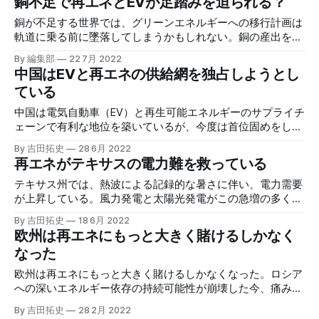
銅不足で再エネとEVが足踏みを迫られる？
銅が不足する世界では、グリーンエネルギーへの移行計画は
軌道に乗る前に墜落してしまうかもしれない。銅の産出を増
やすことは難しいため、さらなるイノベーションが求められ
By 編集部
22 7月 2022
ることになった。
中国はEVと再エネの供給網を独占しようとし
ている
中国は電気自動車（EV）と再生可能エネルギーのサプライチ
ェーンで有利な地位を築いているが、今度は首位固めをしよ
うとしているように見える。政府の首尾一貫した支援に基づ
By 吉田拓史
28 6月 2022
いて民間企業は資金調達を行い、積極的な投資を行ってい
再エネがテキサスの電力難を救っている
る。
テキサス州では、熱波による記録的な暑さに伴い、電力需要
が上昇している。風力発電と太陽光発電がこの急増の多くを
カバーしている。再エネには電力供給のアジリティを担保す
By 吉田拓史
18 6月 2022
る側面がある。
欧州は再エネにもっと大きく賭けるしかなく
なった
欧州は再エネにもっと大きく賭けるしかなくなった。ロシア
への深いエネルギー依存の持続可能性が崩壊した今、痛みを
伴う戦略の転換が求められている。次の冬までに欧州はどれ
By 吉田拓史
28 2月 2022
だけ早く動けるかが重要だ。