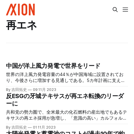
再エネ
中国が洋上風力発電で世界をリード
世界の洋上風力発電容量の44％が中国海域に設置されてお
り、今後さらに増加する見通しである。5カ年計画に支えら
れた長期的な視野と実践力が、他の再生可能エネルギー分野
By 吉田拓史
09 11月 2023
や電気自動車（EV）分野と同様に、中国を世界のリーダーに
反ESGの牙城テキサスが再エネ転換のリーダ
押し出している。
ーに
共和党の勢力圏で、全米最大の化石燃料の産出地でもあるテ
キサスの再エネ採用が急増し、「意識の高い」カルフォルニ
ア州を凌駕する勢いだ。熱波と経済合理性が州民を太陽光、
By 吉田拓史
01 11月 2023
風力、蓄電池のセットに駆り立てている。
太陽光発電と蓄電池のコストが過去10年で約