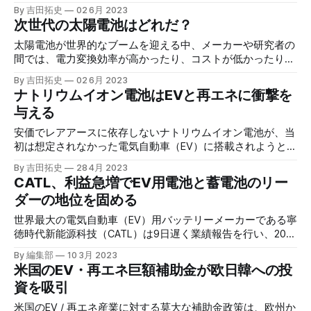
予想以上の速さで進んでいる。
By 吉田拓史
02 6月 2023
次世代の太陽電池はどれだ？
太陽電池が世界的なブームを迎える中、メーカーや研究者の
間では、電力変換効率が高かったり、コストが低かったりす
る素材や製法の模索が続いている。
By 吉田拓史
02 6月 2023
ナトリウムイオン電池はEVと再エネに衝撃を
与える
安価でレアアースに依存しないナトリウムイオン電池が、当
初は想定されなかった電気自動車（EV）に搭載されようとし
ている。再エネのエネルギー貯蔵のコストも下げることも予
By 吉田拓史
28 4月 2023
想され、ゲームチェンジャーの様相だ。
CATL、利益急増でEV用電池と蓄電池のリー
ダーの地位を固める
世界最大の電気自動車（EV）用バッテリーメーカーである寧
徳時代新能源科技（CATL）は9日遅く業績報告を行い、2022
年の年間純利益が前年比92.9％増の307億人民元（約6,000
By 編集部
10 3月 2023
億円）になった。
米国のEV・再エネ巨額補助金が欧日韓への投
資を吸引
米国のEV / 再エネ産業に対する莫大な補助金政策は、欧州か