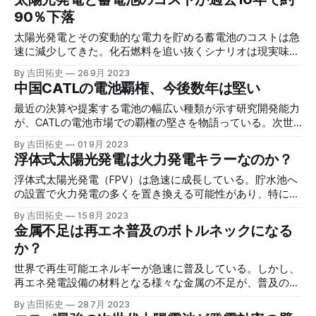
90％下落
太陽光発電とその変動的な電力を貯める蓄電池のコストは急
速に減少してきた。化石燃料を追い抜くシナリオは現実味を
増しており、エネルギーの主役の座を伺っている。
By 吉田拓史
26 9月 2023
中国CATLの電池覇権、今後数年は堅い
最近の決算や提案する電池の幅広い種類が示す研究開発能力
が、CATLの電池市場での覇権の堅さを物語っている。次世
代電池次第ではゲームはひっくり返るが、ここでもCATLは
By 吉田拓史
01 9月 2023
研究開発能力の高さを見せている。
浮体式太陽光発電は火力発電キラーなのか？
浮体式太陽光発電（FPV）は急速に成長している。貯水池へ
の設置で火力発電の多くを置き換える可能性があり、特にイ
ンドネシアとナイジェリアでは洋上への適用が可能で、莫大
By 吉田拓史
15 8月 2023
な発電が可能とみられている。
金属不足は再エネ普及のボトルネックになる
か？
世界で再生可能エネルギーが急速に普及している。しかし、
再エネ発電設備の材料となる様々な金属の不足が、普及のボ
トルネックになるという懸念がある。
By 吉田拓史
28 7月 2023